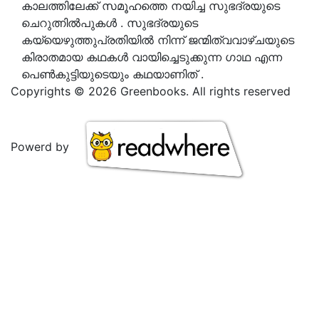
കാലത്തിലേക്ക് സമൂഹത്തെ നയിച്ച സുഭദ്രയുടെ
ചെറുത്നിൽപുകൾ . സുഭദ്രയുടെ
കയ്യെഴുത്തുപ്രതിയിൽ നിന്ന് ജന്മിത്വവാഴ്ചയുടെ
കിരാതമായ കഥകൾ വായിച്ചെടുക്കുന്ന ഗാഥ എന്ന
പെൺകുട്ടിയുടെയും കഥയാണിത് .
Copyrights © 2026 Greenbooks. All rights reserved
Powerd by