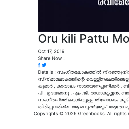
Oru kili Pattu M
Oct 17, 2019
Share Now :
Details :
സംഗീതലോകത്തിൽ നിറഞ്ഞുനിൽക
സിനിമാലോകത്തിന്റെ വെള്ളിനക്ഷത്രങ്ങ
കുമാർ , കാവാലം നാരായണപ്പണിക്കർ , ബ്ര
പി . ഉദയഭാനു , എം .ജി. രാധാകൃഷ്ണൻ
സംഗീതപ്രതിഭകൾക്കുള്ള തിലോദകം കൂട
തിരിച്ചുവരില്ല. ആ മനുഷ്യരും" ആരോ മ
Copyrights © 2026 Greenbooks. All rights 