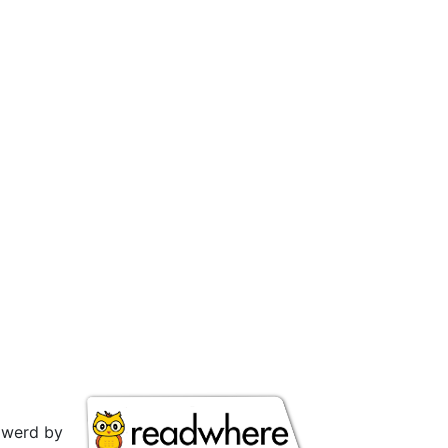
owerd by