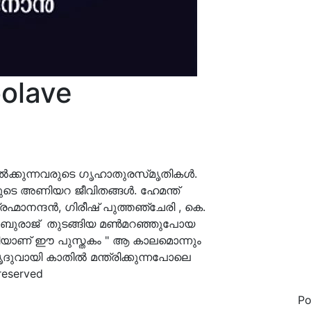
oolave
്കുന്നവരുടെ ഗൃഹാതുരസ്‌മൃതികൾ.
ളുടെ അണിയറ ജീവിതങ്ങൾ. ഹേമന്ത്
ഹ്മാനന്ദൻ, ഗിരീഷ് പുത്തഞ്ചേരി , കെ.
, ബാബുരാജ് തുടങ്ങിയ മൺമറഞ്ഞുപോയ
ിയാണ് ഈ പുസ്തകം " ആ കാലമൊന്നും
ൃദുവായി കാതിൽ മന്ത്രിക്കുന്നപോലെ
reserved
P