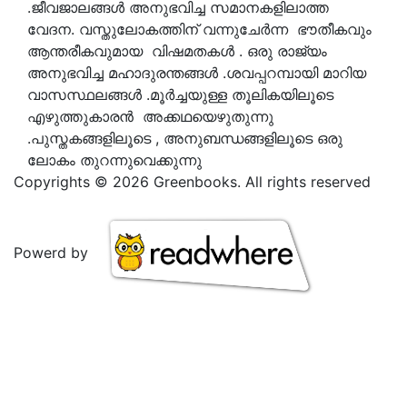
.ജീവജാലങ്ങൾ അനുഭവിച്ച സമാനകളിലാത്ത
വേദന. വസ്തുലോകത്തിന് വന്നുചേർന്ന ഭൗതീകവും
ആന്തരീകവുമായ വിഷമതകൾ . ഒരു രാജ്യം
അനുഭവിച്ച മഹാദുരന്തങ്ങൾ .ശവപ്പറമ്പായി മാറിയ
വാസസ്ഥലങ്ങൾ .മൂർച്ചയുള്ള തൂലികയിലൂടെ
എഴുത്തുകാരൻ അക്കഥയെഴുതുന്നു
.പുസ്തകങ്ങളിലൂടെ , അനുബന്ധങ്ങളിലൂടെ ഒരു
ലോകം തുറന്നുവെക്കുന്നു
Copyrights © 2026 Greenbooks. All rights reserved
Powerd by